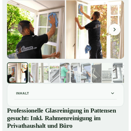
INHALT
Professionelle Glasreinigung in Pattensen gesucht:
01
Professionelle Glasreinigung in Pattensen
Inkl. Rahmenreinigung im Privathaushalt und Büro
gesucht: Inkl. Rahmenreinigung im
So sieht eine professionelle Glasreinigung in
02
Privathaushalt und Büro
Pattensen wirklich aus