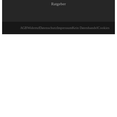
Ratgeber
AGB
Widerruf
Datenschutz
Impressum
Kein Datenhandel
Cookies