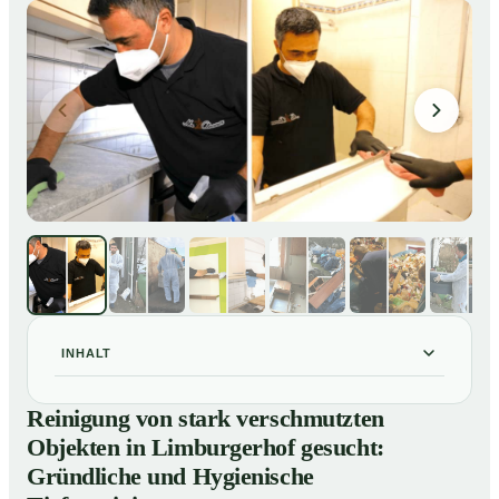
INHALT
Reinigung von stark verschmutzten Objekten in
01
Reinigung von stark verschmutzten
Limburgerhof gesucht: Gründliche und Hygienische
Objekten in Limburgerhof gesucht:
Tiefenreinigung
Gründliche und Hygienische
So reinigen unsere Profis stark verschmutzte
02