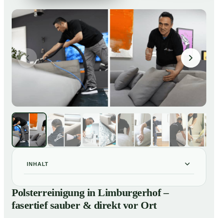
INHALT
Polsterreinigung in Limburgerhof – fasertief sauber &
01
Polsterreinigung in Limburgerhof –
direkt vor Ort
fasertief sauber & direkt vor Ort
Unsere Leistungen im Überblick
02