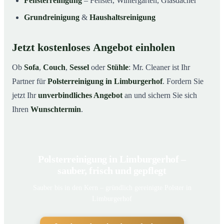
Fensterreinigung
– Fenster, Wintergarten, Glasdächer
Grundreinigung
&
Haushaltsreinigung
Jetzt kostenloses Angebot einholen
Ob
Sofa
,
Couch
,
Sessel
oder
Stühle
: Mr. Cleaner ist Ihr
Partner für
Polsterreinigung in Limburgerhof
. Fordern Sie
jetzt Ihr
unverbindliches Angebot
an und sichern Sie sich
Ihren
Wunschtermin
.
Polsterreinigung in Limburgerhof –
sauber, frisch und gepflegt
Sauber bis in den Kern – gründlich gereinigte Polster in
Limburgerhof