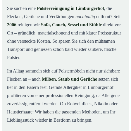
So arbeiten wir
03
Sie suchen eine
Polsterreinigung in Limburgerhof
, die
Flecken, Gerüche und Verfärbungen
nachhaltig
entfernt? Seit
Warum Mr. Cleaner in Limburgerhof?
04
2006
reinigen wir
Sofa, Couch, Sessel und Stühle
direkt vor
Polsterreinigung in Limburgerhof und Umgebung
05
Ort – gründlich, materialschonend und mit klarer Preisstruktur
Preise & Angebot
06
ohne versteckte Kosten. So sparen Sie sich den mühsamen
Verwandte Leistungen (für mehr Sauberkeit im
07
Transport und geniessen schon bald wieder saubere, frische
Verbund)
Polster.
Jetzt kostenloses Angebot einholen
08
Im Alltag sammeln sich auf Polstermöbeln nicht nur sichtbare
So läuft eine professionelle Polsterreinigung in
09
Limburgerhof ab
Flecken an – auch
Milben, Staub und Gerüche
setzen sich
tief in den Fasern fest. Gerade Allergiker in Limburgerhof
profitieren von einer professionellen Reinigung, da Allergene
zuverlässig entfernt werden. Ob Rotweinfleck, Nikotin oder
Haustierhaare: Wir haben die passenden Methoden, um Ihr
Lieblingsstück wieder in Bestform zu bringen.