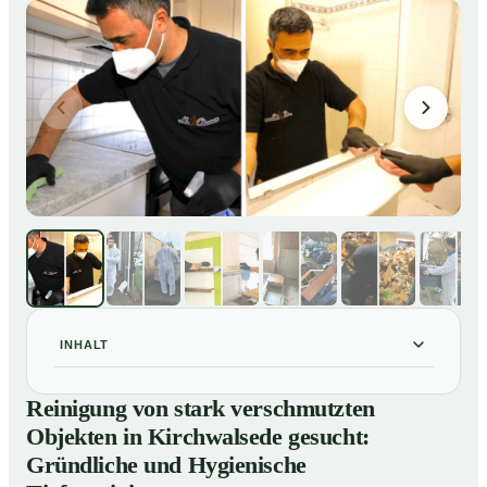
INHALT
Reinigung von stark verschmutzten Objekten in
01
Reinigung von stark verschmutzten
Kirchwalsede gesucht: Gründliche und Hygienische
Objekten in Kirchwalsede gesucht:
Tiefenreinigung
Gründliche und Hygienische
So reinigen unsere Profis stark verschmutzte
02