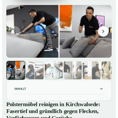
INHALT
Polstermöbel reinigen in Kirchwalsede: Fasertief und
01
Polstermöbel reinigen in Kirchwalsede:
gründlich gegen Flecken, Verfärbungen und Gerüche
Fasertief und gründlich gegen Flecken,
So reinigen unsere Profis Polstermöbel in
02