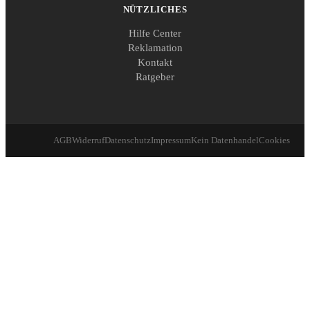
NÜTZLICHES
Hilfe Center
Reklamation
Kontakt
Ratgeber
AGB
Widerruf
Datenschutz
Impressum
Kein Datenhandel
Cookies