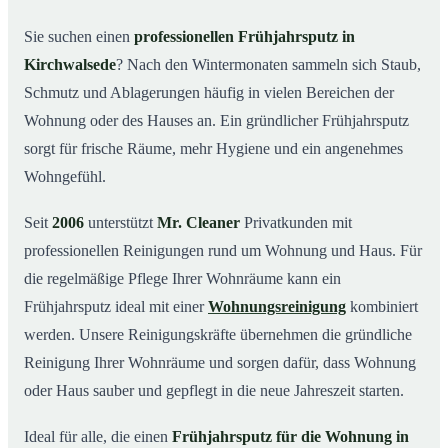
Was kostet ein Frühjahrsputz in Kirchwalsede?
03
Sie suchen einen
professionellen Frühjahrsputz in
Kirchwalsede
? Nach den Wintermonaten sammeln sich Staub,
Warum Mr. Cleaner in Kirchwalsede?
04
Schmutz und Ablagerungen häufig in vielen Bereichen der
Typische Anlässe für einen Frühjahrsputz
05
Wohnung oder des Hauses an. Ein gründlicher Frühjahrsputz
Frühjahrsputz in Kirchwalsede & Umgebung
06
sorgt für frische Räume, mehr Hygiene und ein angenehmes
Jetzt Angebot einholen
07
Wohngefühl.
Frühjahrsputz in Kirchwalsede – so arbeiten unsere
08
Profis
Seit
2006
unterstützt
Mr. Cleaner
Privatkunden mit
professionellen Reinigungen rund um Wohnung und Haus. Für
die regelmäßige Pflege Ihrer Wohnräume kann ein
Frühjahrsputz ideal mit einer
Wohnungsreinigung
kombiniert
werden. Unsere Reinigungskräfte übernehmen die gründliche
Reinigung Ihrer Wohnräume und sorgen dafür, dass Wohnung
oder Haus sauber und gepflegt in die neue Jahreszeit starten.
Ideal für alle, die einen
Frühjahrsputz für die Wohnung in