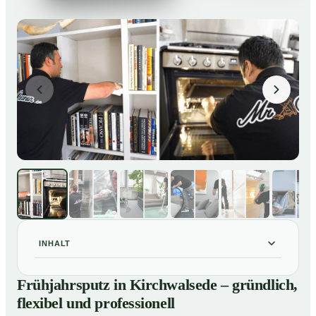
INHALT
Frühjahrsputz in Kirchwalsede – gründlich, flexibel und
01
Frühjahrsputz in Kirchwalsede – gründlich,
professionell
flexibel und professionell
Was gehört zu einem Frühjahrsputz?
02