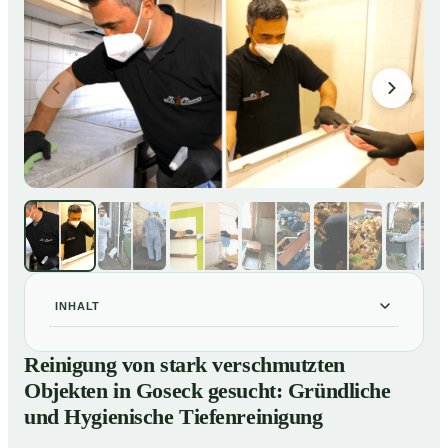
INHALT
Reinigung von stark verschmutzten Objekten in
01
Reinigung von stark verschmutzten
Goseck gesucht: Gründliche und Hygienische
Objekten in Goseck gesucht: Gründliche
Tiefenreinigung
und Hygienische Tiefenreinigung
So reinigen unsere Profis stark verschmutzte
02
Wohnungen in Goseck