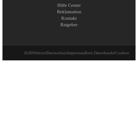
Hilfe Center
Reklamation
Kontakt
Ratgeber
AGB
Widerruf
Datenschutz
Impressum
Kein Datenhandel
Cookies