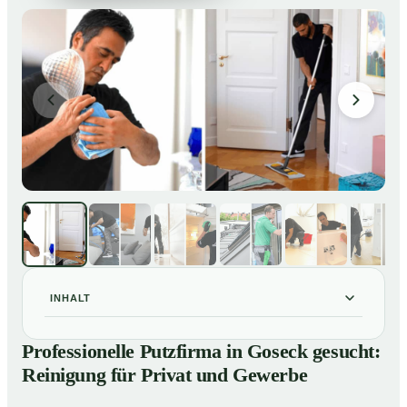
INHALT
Professionelle Putzfirma in Goseck gesucht:
01
Professionelle Putzfirma in Goseck gesucht:
Reinigung für Privat und Gewerbe
Reinigung für Privat und Gewerbe
So arbeitet eine Putzfirma in Goseck
02