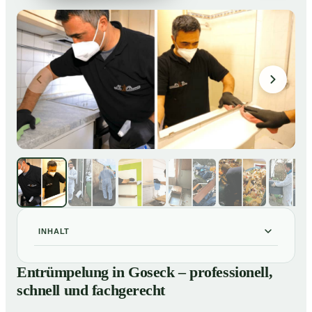
INHALT
Entrümpelung in Goseck – professionell, schnell und
01
Entrümpelung in Goseck – professionell,
fachgerecht
schnell und fachgerecht
Unsere Leistungen im Überblick
02