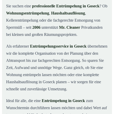
Was kostet eine Entrümpelung in Goseck?
03
Sie suchen eine
professionelle Entrümpelung in Goseck
? Ob
Wohnungsentrümpelung
,
Haushaltsauflösung
,
Warum Mr. Cleaner in Goseck?
04
Kellerentrümpelung oder die fachgerechte Entsorgung von
Typische Anlässe für eine Entrümpelung
05
Sperrmüll – seit
2006
unterstützt
Mr. Cleaner
Privatkunden
Entrümpelung in Goseck & Umgebung
06
bei kleinen und großen Räumungsprojekten.
Jetzt Angebot einholen
07
Als erfahrener
Entrümpelungsservice in Goseck
übernehmen
Entrümpelung in Goseck – so arbeiten unsere Profis
08
wir die komplette Organisation von der Planung über den
Abtransport bis zur fachgerechten Entsorgung. So sparen Sie
Zeit, Aufwand und unnötige Wege. Ganz gleich, ob Sie eine
Wohnung entrümpeln lassen möchten oder eine komplette
Haushaltsauflösung in Goseck planen – wir sorgen für eine
schnelle und zuverlässige Umsetzung.
Ideal für alle, die eine
Entrümpelung in Goseck
zum
Wunschtermin durchführen lassen möchten und dabei Wert auf