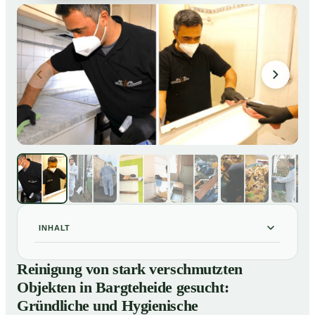
INHALT
Reinigung von stark verschmutzten Objekten in
01
Reinigung von stark verschmutzten
Bargteheide gesucht: Gründliche und Hygienische
Objekten in Bargteheide gesucht:
Tiefenreinigung
Gründliche und Hygienische
So reinigen unsere Profis stark verschmutzte
02