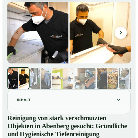
INHALT
Reinigung von stark verschmutzten Objekten in
01
Reinigung von stark verschmutzten
Abenberg gesucht: Gründliche und Hygienische
Objekten in Abenberg gesucht: Gründliche
Tiefenreinigung
und Hygienische Tiefenreinigung
So reinigen unsere Profis stark verschmutzte
02