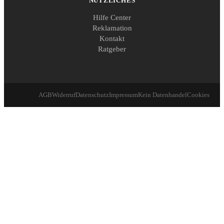
NÜTZLICHES
Hilfe Center
Reklamation
Kontakt
Ratgeber
AGB
Widerruf
Datenschutz
Impressum
Kein Datenhandel
Cookies