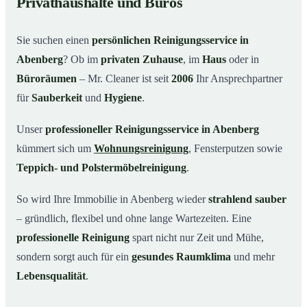
Privathaushalte und Büros
Warum Mr. Cleaner in Abenberg?
03
Sie suchen einen
persönlichen Reinigungsservice in
So einfach funktioniert’s
04
Abenberg
? Ob im
privaten Zuhause
, im
Haus
oder in
Typische Anlässe für einen Reinigungsservice
05
Büroräumen
– Mr. Cleaner ist seit
2006
Ihr Ansprechpartner
Reinigungsservice in Abenberg und Umgebung
06
für
Sauberkeit
und
Hygiene
.
Jetzt kostenloses Angebot einholen
07
Unser
professioneller Reinigungsservice in Abenberg
So arbeitet ein Reinigungsservice in Abenberg
08
kümmert sich um
Wohnungsreinigung
, Fensterputzen sowie
wirklich
Teppich- und Polstermöbelreinigung
.
So wird Ihre Immobilie in Abenberg wieder
strahlend sauber
– gründlich, flexibel und ohne lange Wartezeiten. Eine
professionelle Reinigung
spart nicht nur Zeit und Mühe,
sondern sorgt auch für ein
gesundes Raumklima
und mehr
Lebensqualität
.