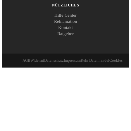
NÜTZLICHES
Hilfe Center
Reklamation
Kontakt
Ratgeber
AGB
Widerruf
Datenschutz
Impressum
Kein Datenhandel
Cookies