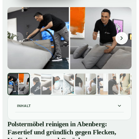
INHALT
Polstermöbel reinigen in Abenberg: Fasertief und
01
Polstermöbel reinigen in Abenberg:
gründlich gegen Flecken, Verfärbungen und Gerüche
Fasertief und gründlich gegen Flecken,
So reinigen unsere Profis Polstermöbel in Abenberg
02