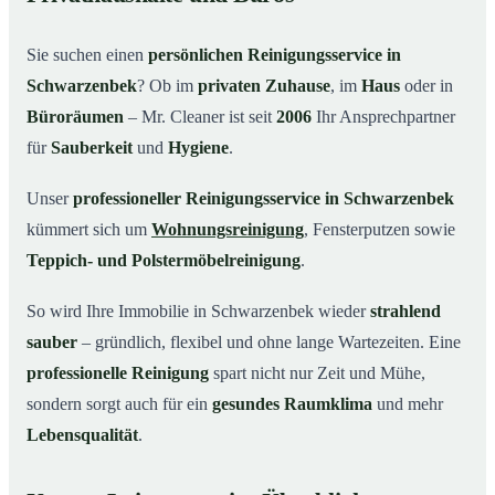
Warum Mr. Cleaner in Schwarzenbek?
03
Sie suchen einen
persönlichen Reinigungsservice in
So einfach funktioniert’s
04
Schwarzenbek
? Ob im
privaten Zuhause
, im
Haus
oder in
Typische Anlässe für einen Reinigungsservice
05
Büroräumen
– Mr. Cleaner ist seit
2006
Ihr Ansprechpartner
Reinigungsservice in Schwarzenbek und Umgebung
06
für
Sauberkeit
und
Hygiene
.
Jetzt kostenloses Angebot einholen
07
Unser
professioneller Reinigungsservice in Schwarzenbek
So arbeitet ein Reinigungsservice in
08
kümmert sich um
Wohnungsreinigung
, Fensterputzen sowie
Schwarzenbek wirklich
Teppich- und Polstermöbelreinigung
.
So wird Ihre Immobilie in Schwarzenbek wieder
strahlend
sauber
– gründlich, flexibel und ohne lange Wartezeiten. Eine
professionelle Reinigung
spart nicht nur Zeit und Mühe,
sondern sorgt auch für ein
gesundes Raumklima
und mehr
Lebensqualität
.