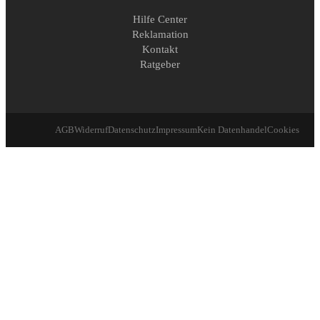
Hilfe Center
Reklamation
Kontakt
Ratgeber
AGB
Widerruf
Datenschutz
Impressum
Kein Datenhandel
Cookies