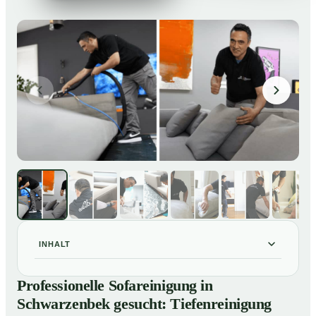
INHALT
Professionelle Sofareinigung in Schwarzenbek
01
Professionelle Sofareinigung in
gesucht: Tiefenreinigung gegen Flecken, Gerüche und
Schwarzenbek gesucht: Tiefenreinigung
Verfärbungen