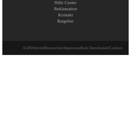
Hilfe Center
Reklamation
Kontakt
Ratgeber
AGB
Widerruf
Datenschutz
Impressum
Kein Datenhandel
Cookies