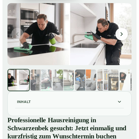
INHALT
Professionelle Hausreinigung in Schwarzenbek
01
Professionelle Hausreinigung in
gesucht: Jetzt einmalig und kurzfristig zum
Schwarzenbek gesucht: Jetzt einmalig und
Wunschtermin buchen
kurzfristig zum Wunschtermin buchen
So läuft eine professionelle Hausreinigung in