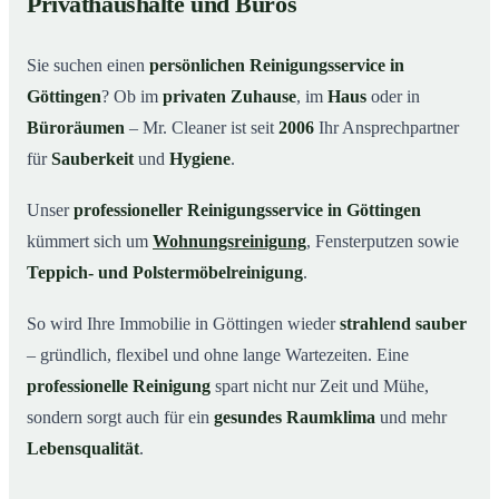
Privathaushalte und Büros
Warum Mr. Cleaner in Göttingen?
03
Sie suchen einen
persönlichen Reinigungsservice in
So einfach funktioniert’s
04
Göttingen
? Ob im
privaten Zuhause
, im
Haus
oder in
Typische Anlässe für einen Reinigungsservice
05
Büroräumen
– Mr. Cleaner ist seit
2006
Ihr Ansprechpartner
Reinigungsservice in Göttingen und Umgebung
06
für
Sauberkeit
und
Hygiene
.
Jetzt kostenloses Angebot einholen
07
Unser
professioneller Reinigungsservice in Göttingen
So arbeitet ein Reinigungsservice in Göttingen
08
kümmert sich um
Wohnungsreinigung
, Fensterputzen sowie
wirklich
Teppich- und Polstermöbelreinigung
.
So wird Ihre Immobilie in Göttingen wieder
strahlend sauber
– gründlich, flexibel und ohne lange Wartezeiten. Eine
professionelle Reinigung
spart nicht nur Zeit und Mühe,
sondern sorgt auch für ein
gesundes Raumklima
und mehr
Lebensqualität
.