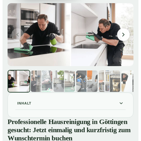
INHALT
Professionelle Hausreinigung in Göttingen gesucht:
01
Professionelle Hausreinigung in Göttingen
Jetzt einmalig und kurzfristig zum Wunschtermin
gesucht: Jetzt einmalig und kurzfristig zum
buchen
Wunschtermin buchen
So läuft eine professionelle Hausreinigung in Göttingen