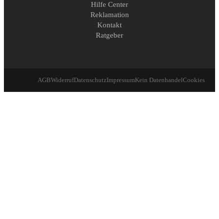
Hilfe Center
Reklamation
Kontakt
Ratgeber
AGB
Widerruf
Datenschutz
Impressum
Kein Datenhandel
Cookies