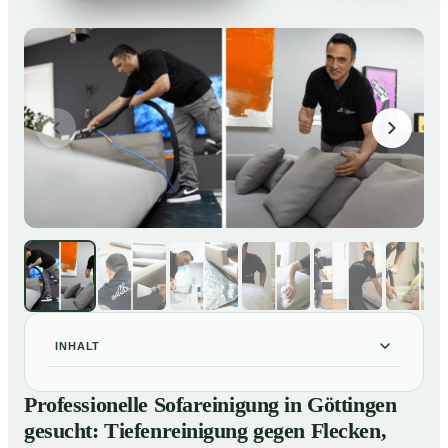
INHALT
Professionelle Sofareinigung in Göttingen gesucht:
01
Professionelle Sofareinigung in Göttingen
Tiefenreinigung gegen Flecken, Gerüche und
gesucht: Tiefenreinigung gegen Flecken,
Verfärbungen