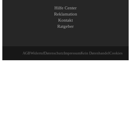
Hilfe Center
Reklamation
Kontakt
Ratgeber
AGB
Widerruf
Datenschutz
Impressum
Kein Datenhandel
Cookies