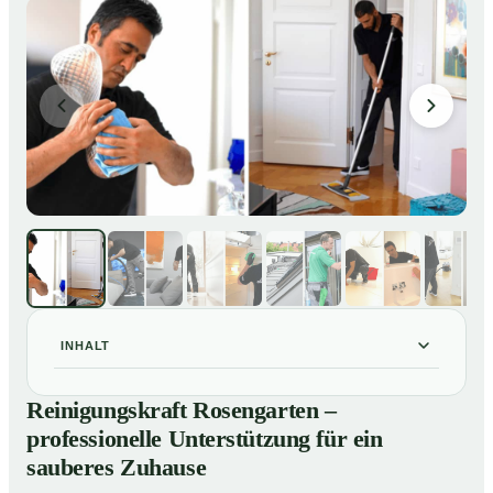
INHALT
Reinigungskraft Rosengarten – professionelle
01
Reinigungskraft Rosengarten –
Unterstützung für ein sauberes Zuhause
professionelle Unterstützung für ein
Unsere Leistungen im Überblick
02
sauberes Zuhause