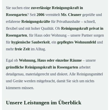
Warum eine Reinigungskraft von Mr. Cleaner?
03
Sie suchen eine
zuverlässige Reinigungskraft in
So läuft die Buchung einer Reinigungskraft ab
04
Rosengarten
? Seit
2006
vermittelt
Mr. Cleaner
geprüfte und
Typische Anlässe für eine Reinigungskraft
05
erfahrene
Reinigungskräfte
für Privathaushalte – schnell,
Reinigungskraft in Rosengarten & Umgebung
06
flexibel und mit hoher Qualität. Ob
Reinigungskraft privat in
Jetzt Reinigungskraft buchen
07
Rosengarten
, für Haus oder Wohnung – unsere Partner sorgen
für
hygienische Sauberkeit
, ein
gepflegtes Wohnumfeld
und
So einfach buchen Sie eine Reinigungskraft in
08
Rosengarten
mehr
freie Zeit
im Alltag.
Egal ob
Wohnung, Haus oder einzelne Räume
– unsere
gründliche Reinigungskraft in Rosengarten
arbeitet
detailgenau, materialgerecht und diskret. Alle Reinigungsmittel
und Geräte werden mitgebracht, damit Sie sich um nichts
kümmern müssen.
Unsere Leistungen im Überblick