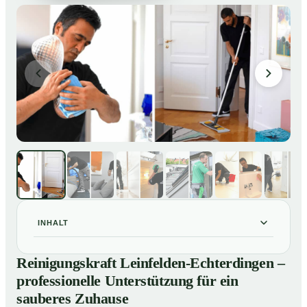
INHALT
Reinigungskraft Leinfelden-Echterdingen –
01
Reinigungskraft Leinfelden-Echterdingen –
professionelle Unterstützung für ein sauberes Zuhause
professionelle Unterstützung für ein
Unsere Leistungen im Überblick
02
sauberes Zuhause