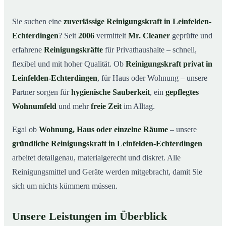
Warum eine Reinigungskraft von Mr. Cleaner?
03
Sie suchen eine
zuverlässige Reinigungskraft in Leinfelden-
So läuft die Buchung einer Reinigungskraft ab
04
Echterdingen
? Seit
2006
vermittelt
Mr. Cleaner
geprüfte und
Typische Anlässe für eine Reinigungskraft
05
erfahrene
Reinigungskräfte
für Privathaushalte – schnell,
Reinigungskraft in Leinfelden-Echterdingen &
06
flexibel und mit hoher Qualität. Ob
Reinigungskraft privat in
Umgebung
Leinfelden-Echterdingen
, für Haus oder Wohnung – unsere
Jetzt Reinigungskraft buchen
07
Partner sorgen für
hygienische Sauberkeit
, ein
gepflegtes
So einfach buchen Sie eine Reinigungskraft in
08
Wohnumfeld
und mehr
freie Zeit
im Alltag.
Leinfelden-Echterdingen
Egal ob
Wohnung, Haus oder einzelne Räume
– unsere
gründliche Reinigungskraft in Leinfelden-Echterdingen
arbeitet detailgenau, materialgerecht und diskret. Alle
Reinigungsmittel und Geräte werden mitgebracht, damit Sie
sich um nichts kümmern müssen.
Unsere Leistungen im Überblick