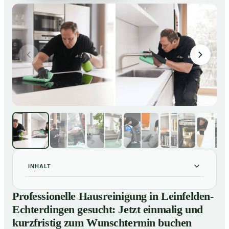
INHALT
Professionelle Hausreinigung in Leinfelden-
01
Professionelle Hausreinigung in Leinfelden-
Echterdingen gesucht: Jetzt einmalig und kurzfristig
Echterdingen gesucht: Jetzt einmalig und
zum Wunschtermin buchen
kurzfristig zum Wunschtermin buchen
So läuft eine professionelle Hausreinigung in
02