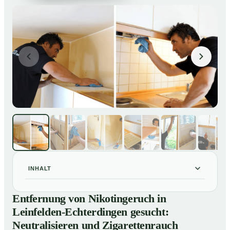
INHALT
Entfernung von Nikotingeruch in Leinfelden-
01
Entfernung von Nikotingeruch in
Echterdingen gesucht: Neutralisieren und
Leinfelden-Echterdingen gesucht:
Zigarettenrauch beseitigen
Neutralisieren und Zigarettenrauch
So entfernen wir Nikotingeruch in Leinfelden-