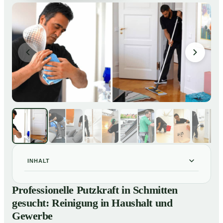
INHALT
Professionelle Putzkraft in Schmitten gesucht:
01
Professionelle Putzkraft in Schmitten
Reinigung in Haushalt und Gewerbe
gesucht: Reinigung in Haushalt und
So einfach buchen Sie eine Putzkraft in Schmitten
02
Gewerbe