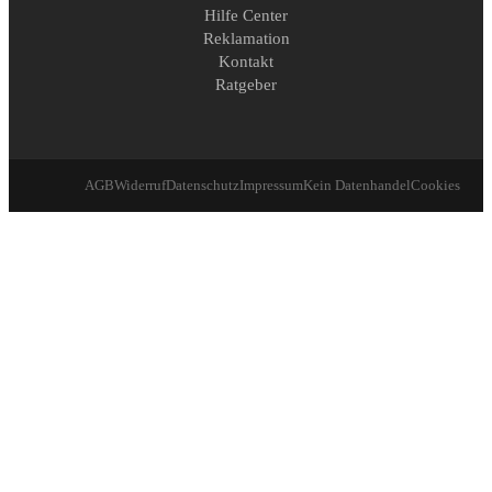
Hilfe Center
Reklamation
Kontakt
Ratgeber
AGB
Widerruf
Datenschutz
Impressum
Kein Datenhandel
Cookies