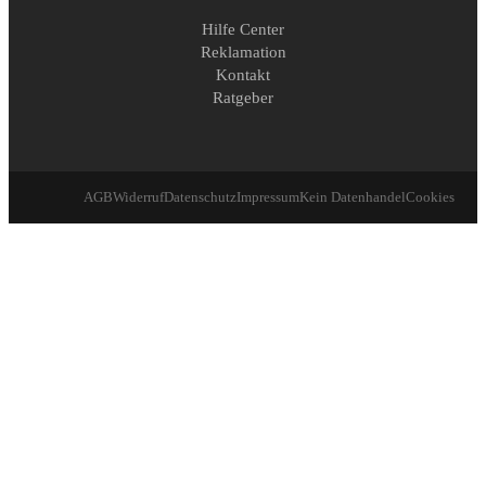
Hilfe Center
Reklamation
Kontakt
Ratgeber
AGB
Widerruf
Datenschutz
Impressum
Kein Datenhandel
Cookies