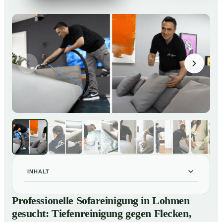
INHALT
Professionelle Sofareinigung in Lohmen gesucht:
01
Professionelle Sofareinigung in Lohmen
Tiefenreinigung gegen Flecken, Gerüche und
gesucht: Tiefenreinigung gegen Flecken,
Verfärbungen