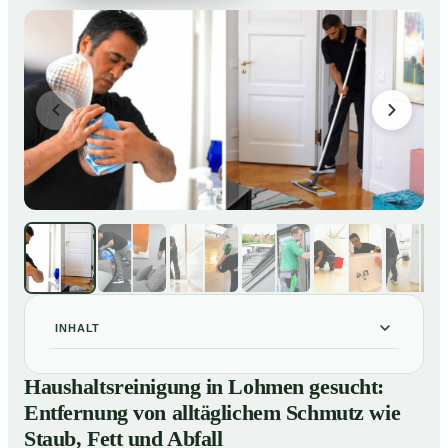
INHALT
Haushaltsreinigung in Lohmen gesucht: Entfernung
01
Haushaltsreinigung in Lohmen gesucht:
von alltäglichem Schmutz wie Staub, Fett und Abfall
Entfernung von alltäglichem Schmutz wie
So läuft eine professionelle Haushaltsreinigung in
02
Staub, Fett und Abfall
Lohmen ab