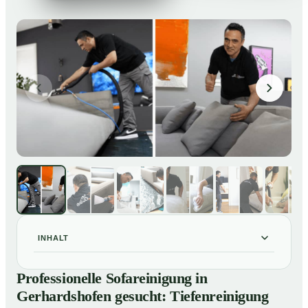
INHALT
Professionelle Sofareinigung in Gerhardshofen
01
Professionelle Sofareinigung in
gesucht: Tiefenreinigung gegen Flecken, Gerüche und
Gerhardshofen gesucht: Tiefenreinigung
Verfärbungen