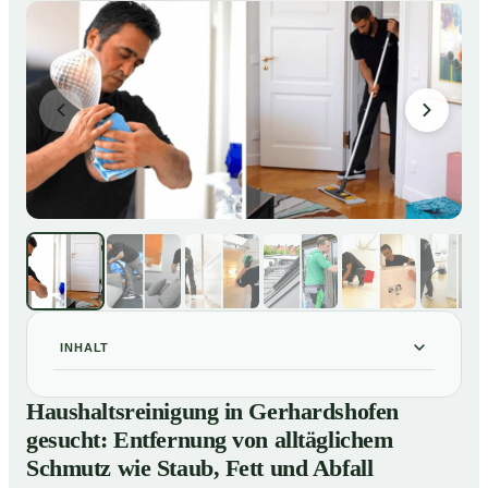
INHALT
Haushaltsreinigung in Gerhardshofen gesucht:
01
Haushaltsreinigung in Gerhardshofen
Entfernung von alltäglichem Schmutz wie Staub, Fett
gesucht: Entfernung von alltäglichem
und Abfall
Schmutz wie Staub, Fett und Abfall
So läuft eine professionelle Haushaltsreinigung in
02