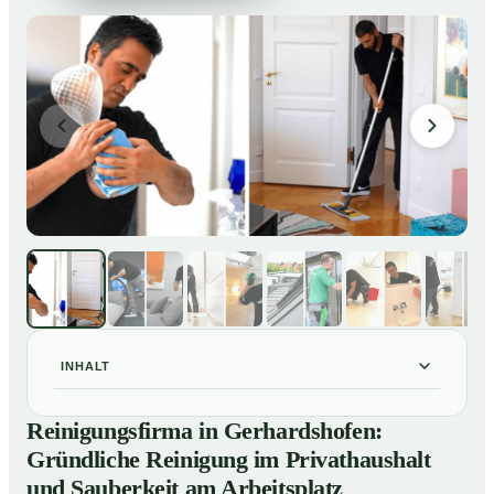
INHALT
Reinigungsfirma in Gerhardshofen: Gründliche
01
Reinigungsfirma in Gerhardshofen:
Reinigung im Privathaushalt und Sauberkeit am
Gründliche Reinigung im Privathaushalt
Arbeitsplatz
und Sauberkeit am Arbeitsplatz