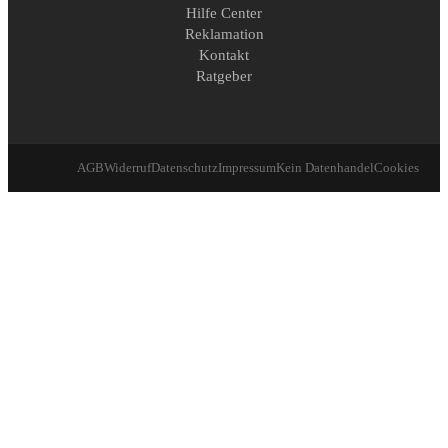
Hilfe Center
Reklamation
Kontakt
Ratgeber
AGB
Widerruf
Datenschutz
Impressum
Kein Datenhandel
Cookies