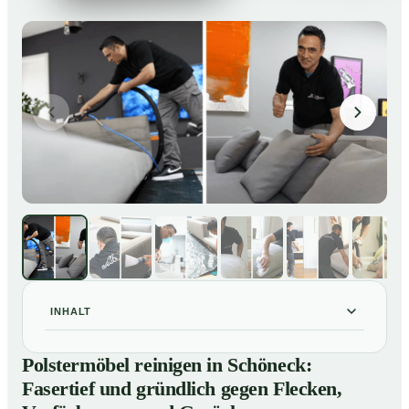
INHALT
Polstermöbel reinigen in Schöneck: Fasertief und
01
Polstermöbel reinigen in Schöneck:
gründlich gegen Flecken, Verfärbungen und Gerüche
Fasertief und gründlich gegen Flecken,
So reinigen unsere Profis Polstermöbel in Schöneck
02