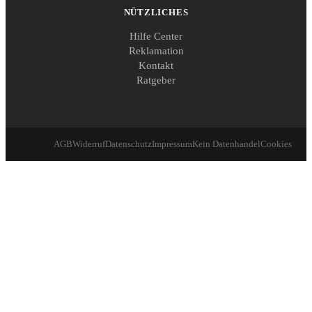
NÜTZLICHES
Hilfe Center
Reklamation
Kontakt
Ratgeber
AGB
Widerruf
Datenschutz
Impressum
Kein Datenhandel
Cookies