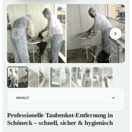
INHALT
Professionelle Taubenkot-Entfernung in Schöneck –
01
Professionelle Taubenkot-Entfernung in
schnell, sicher & hygienisch
Schöneck – schnell, sicher & hygienisch
Warum professionelle Taubenkot-Entfernung in
02