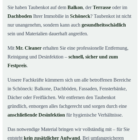
Schöneck wichtig ist
Sie haben Taubenkot auf dem
Balkon
, der
Terrasse
oder im
Ihr Vorteil: Erfahrung & klare Abläufe
03
Dachboden
Ihrer Immobilie in
Schöneck
? Taubenkot ist nicht
Taubenkot entfernen in Schöneck & Umgebung
04
nur unangenehm, sondern kann auch
gesundheitsschädlich
Jetzt Angebot für die Taubenkot-Entfernung in
sein und Materialien dauerhaft angreifen.
05
Schöneck anfordern
Mit
Mr. Cleaner
erhalten Sie eine professionelle Entfernung,
So wird Taubenkot in Schöneck professionell entfernt
06
Reinigung und Desinfektion –
schnell, sicher und zum
Festpreis
.
Unsere Fachkräfte kümmern sich um alle betroffenen Bereiche
in Schöneck: Balkone, Dachböden, Fassaden, Fensterbänke,
Dächer oder Freiflächen. Wir entfernen den Taubenkot
gründlich, entsorgen alles fachgerecht und sorgen durch eine
anschließende Desinfektion
für hygienische Verhältnisse.
Das notwendige Material bringen wir vollständig mit – für Sie
entsteht
kein zusätzlicher Aufwand
. Bei umfangreicheren