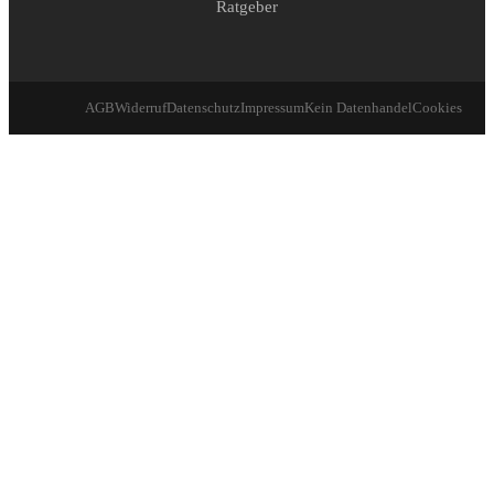
Ratgeber
AGB
Widerruf
Datenschutz
Impressum
Kein Datenhandel
Cookies