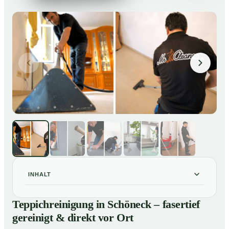
INHALT
Teppichreinigung in Schöneck – fasertief gereinigt &
01
Teppichreinigung in Schöneck – fasertief
direkt vor Ort
gereinigt & direkt vor Ort
Unsere Leistungen im Überblick
02