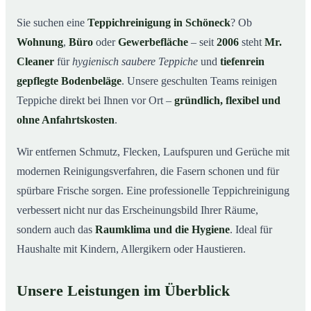
Warum Mr. Cleaner in Schöneck?
03
Sie suchen eine
Teppichreinigung in Schöneck
? Ob
Wohnung
,
Büro
oder
Gewerbefläche
– seit
2006
steht
Mr.
Teppichreinigung in Schöneck und Umgebung
04
Cleaner
für
hygienisch saubere Teppiche
und
tiefenrein
Jetzt Angebot einholen
05
gepflegte Bodenbeläge
. Unsere geschulten Teams reinigen
Qualität, die man sieht – Profis bei einer
06
Teppiche direkt bei Ihnen vor Ort –
gründlich, flexibel und
Teppichreinigung in Schöneck im Einsatz
ohne Anfahrtskosten
.
Wir entfernen Schmutz, Flecken, Laufspuren und Gerüche mit
modernen Reinigungsverfahren, die Fasern schonen und für
spürbare Frische sorgen. Eine professionelle Teppichreinigung
verbessert nicht nur das Erscheinungsbild Ihrer Räume,
sondern auch das
Raumklima und die Hygiene
. Ideal für
Haushalte mit Kindern, Allergikern oder Haustieren.
Unsere Leistungen im Überblick