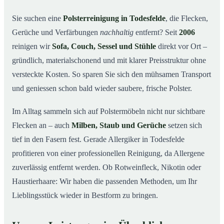
So arbeiten wir
03
Sie suchen eine
Polsterreinigung in Todesfelde
, die Flecken,
Gerüche und Verfärbungen
nachhaltig
entfernt? Seit
2006
Warum Mr. Cleaner in Todesfelde?
04
reinigen wir
Sofa, Couch, Sessel und Stühle
direkt vor Ort –
Polsterreinigung in Todesfelde und Umgebung
05
gründlich, materialschonend und mit klarer Preisstruktur ohne
Preise & Angebot
06
versteckte Kosten. So sparen Sie sich den mühsamen Transport
Verwandte Leistungen (für mehr Sauberkeit im
07
und geniessen schon bald wieder saubere, frische Polster.
Verbund)
Jetzt kostenloses Angebot einholen
Im Alltag sammeln sich auf Polstermöbeln nicht nur sichtbare
08
Flecken an – auch
Milben, Staub und Gerüche
setzen sich
So läuft eine professionelle Polsterreinigung in
09
Todesfelde ab
tief in den Fasern fest. Gerade Allergiker in Todesfelde
profitieren von einer professionellen Reinigung, da Allergene
zuverlässig entfernt werden. Ob Rotweinfleck, Nikotin oder
Haustierhaare: Wir haben die passenden Methoden, um Ihr
Lieblingsstück wieder in Bestform zu bringen.