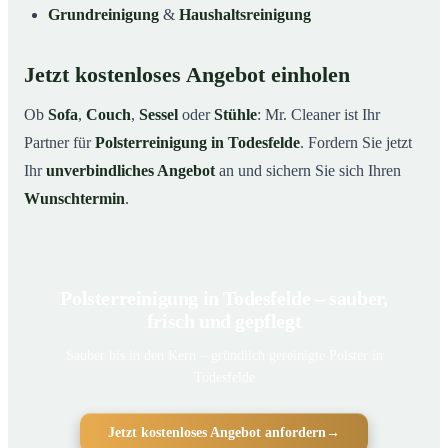
Grundreinigung
&
Haushaltsreinigung
Jetzt kostenloses Angebot einholen
Ob
Sofa
,
Couch
,
Sessel
oder
Stühle
: Mr. Cleaner ist Ihr
Partner für
Polsterreinigung in Todesfelde
. Fordern Sie jetzt
Ihr
unverbindliches Angebot
an und sichern Sie sich Ihren
Wunschtermin
.
Polsterreinigung in Todesfelde – sauber,
frisch und gepflegt
Sauber bis in den Kern – gründlich gereinigte Polster in
Todesfelde
Jetzt kostenloses Angebot anfordern
→