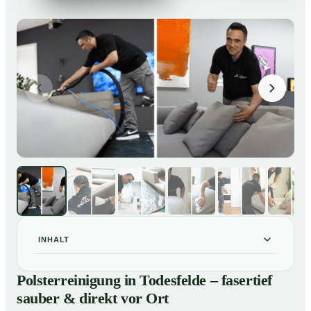
INHALT
Polsterreinigung in Todesfelde – fasertief sauber &
01
Polsterreinigung in Todesfelde – fasertief
direkt vor Ort
sauber & direkt vor Ort
Unsere Leistungen im Überblick
02