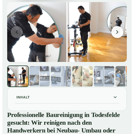
INHALT
Professionelle Baureinigung in Todesfelde gesucht:
01
Professionelle Baureinigung in Todesfelde
Wir reinigen nach den Handwerkern bei Neubau-
gesucht: Wir reinigen nach den
Umbau oder Renovierungen
Handwerkern bei Neubau- Umbau oder
Baureinigung in Todesfelde – Profis im Einsatz
02