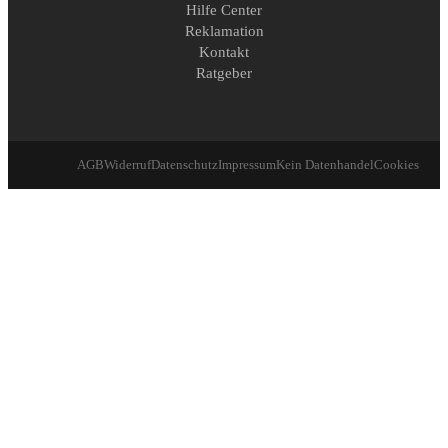
Hilfe Center
Reklamation
Kontakt
Ratgeber
AGB
Widerruf
Datenschutz
Impressum
Kein Datenhandel
Cookies