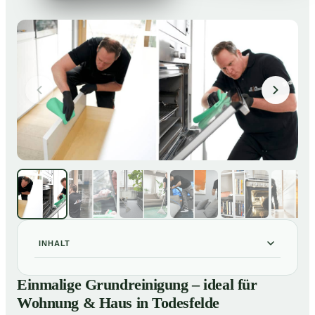
INHALT
Einmalige Grundreinigung – ideal für Wohnung & Haus
01
Einmalige Grundreinigung – ideal für
in Todesfelde
Wohnung & Haus in Todesfelde
Einmalige Grundreinigung – ideal für Wohnung & Haus
02