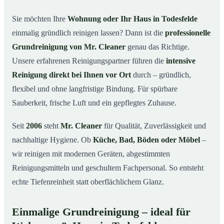
in Todesfelde
Sie möchten Ihre
Wohnung oder Ihr Haus in Todesfelde
Warum Mr. Cleaner in Todesfelde?
03
einmalig gründlich reinigen lassen? Dann ist die
professionelle
So läuft die Grundreinigung in Todesfelde ab
04
Grundreinigung von Mr. Cleaner
genau das Richtige.
Wann ist eine Grundreinigung sinnvoll?
Unsere erfahrenen Reinigungspartner führen die
intensive
05
Reinigung direkt bei Ihnen vor Ort
durch – gründlich,
Grundreinigung in Todesfelde & Umgebung
06
flexibel und ohne langfristige Bindung. Für spürbare
Jetzt kostenloses Angebot anfordern
07
Sauberkeit, frische Luft und ein gepflegtes Zuhause.
Qualität, die man sieht – Profis im Einsatz bei einer
08
Grundreinigung in Todesfelde
Seit
2006
steht
Mr. Cleaner
für Qualität, Zuverlässigkeit und
nachhaltige Hygiene. Ob
Küche, Bad, Böden oder Möbel
–
wir reinigen mit modernen Geräten, abgestimmten
Reinigungsmitteln und geschultem Fachpersonal. So entsteht
echte Tiefenreinheit statt oberflächlichem Glanz.
Einmalige Grundreinigung – ideal für