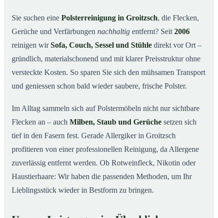
So arbeiten wir
03
Sie suchen eine
Polsterreinigung in Groitzsch
, die Flecken,
Gerüche und Verfärbungen
nachhaltig
entfernt? Seit
2006
Warum Mr. Cleaner in Groitzsch?
04
reinigen wir
Sofa, Couch, Sessel und Stühle
direkt vor Ort –
Polsterreinigung in Groitzsch und Umgebung
05
gründlich, materialschonend und mit klarer Preisstruktur ohne
Preise & Angebot
06
versteckte Kosten. So sparen Sie sich den mühsamen Transport
Verwandte Leistungen (für mehr Sauberkeit im
07
und geniessen schon bald wieder saubere, frische Polster.
Verbund)
Jetzt kostenloses Angebot einholen
Im Alltag sammeln sich auf Polstermöbeln nicht nur sichtbare
08
Flecken an – auch
Milben, Staub und Gerüche
setzen sich
So läuft eine professionelle Polsterreinigung in
09
Groitzsch ab
tief in den Fasern fest. Gerade Allergiker in Groitzsch
profitieren von einer professionellen Reinigung, da Allergene
zuverlässig entfernt werden. Ob Rotweinfleck, Nikotin oder
Haustierhaare: Wir haben die passenden Methoden, um Ihr
Lieblingsstück wieder in Bestform zu bringen.