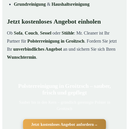
Grundreinigung
&
Haushaltsreinigung
Jetzt kostenloses Angebot einholen
Ob
Sofa
,
Couch
,
Sessel
oder
Stühle
: Mr. Cleaner ist Ihr
Partner für
Polsterreinigung in Groitzsch
. Fordern Sie jetzt
Ihr
unverbindliches Angebot
an und sichern Sie sich Ihren
Wunschtermin
.
Polsterreinigung in Groitzsch – sauber,
frisch und gepflegt
Sauber bis in den Kern – gründlich gereinigte Polster in
Groitzsch
Jetzt kostenloses Angebot anfordern
→