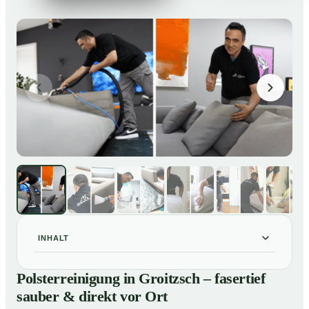
INHALT
Polsterreinigung in Groitzsch – fasertief sauber &
01
Polsterreinigung in Groitzsch – fasertief
direkt vor Ort
sauber & direkt vor Ort
Unsere Leistungen im Überblick
02