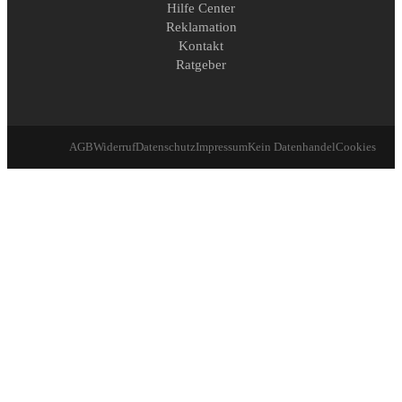
Hilfe Center
Reklamation
Kontakt
Ratgeber
AGB
Widerruf
Datenschutz
Impressum
Kein Datenhandel
Cookies