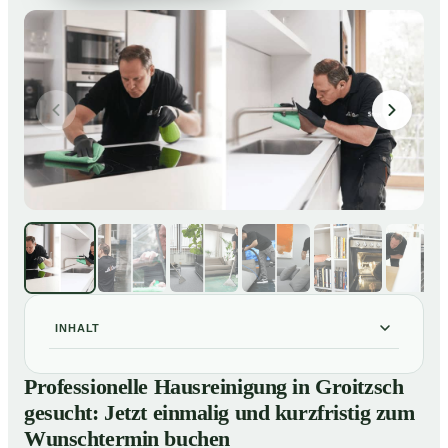
INHALT
Professionelle Hausreinigung in Groitzsch gesucht:
01
Professionelle Hausreinigung in Groitzsch
Jetzt einmalig und kurzfristig zum Wunschtermin
gesucht: Jetzt einmalig und kurzfristig zum
buchen
Wunschtermin buchen
So läuft eine professionelle Hausreinigung in Groitzsch