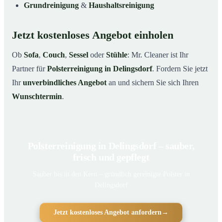
Grundreinigung
&
Haushaltsreinigung
Jetzt kostenloses Angebot einholen
Ob
Sofa
,
Couch
,
Sessel
oder
Stühle
: Mr. Cleaner ist Ihr
Partner für
Polsterreinigung in Delingsdorf
. Fordern Sie jetzt
Ihr
unverbindliches Angebot
an und sichern Sie sich Ihren
Wunschtermin
.
Polsterreinigung in Delingsdorf – sauber,
frisch und gepflegt
Sauber bis in den Kern – gründlich gereinigte Polster in
Delingsdorf
Jetzt kostenloses Angebot anfordern
→