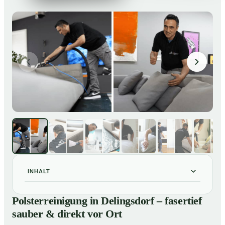
INHALT
Polsterreinigung in Delingsdorf – fasertief sauber &
01
Polsterreinigung in Delingsdorf – fasertief
direkt vor Ort
sauber & direkt vor Ort
Unsere Leistungen im Überblick
02