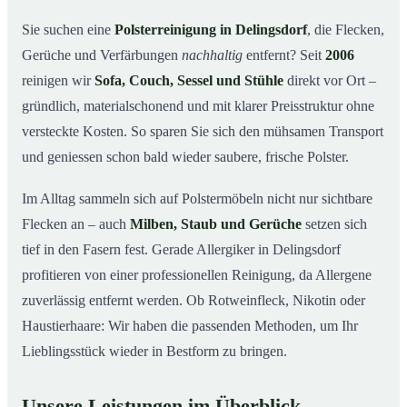
So arbeiten wir
03
Sie suchen eine
Polsterreinigung in Delingsdorf
, die Flecken,
Gerüche und Verfärbungen
nachhaltig
entfernt? Seit
2006
Warum Mr. Cleaner in Delingsdorf?
04
reinigen wir
Sofa, Couch, Sessel und Stühle
direkt vor Ort –
Polsterreinigung in Delingsdorf und Umgebung
05
gründlich, materialschonend und mit klarer Preisstruktur ohne
Preise & Angebot
06
versteckte Kosten. So sparen Sie sich den mühsamen Transport
Verwandte Leistungen (für mehr Sauberkeit im
07
und geniessen schon bald wieder saubere, frische Polster.
Verbund)
Jetzt kostenloses Angebot einholen
Im Alltag sammeln sich auf Polstermöbeln nicht nur sichtbare
08
Flecken an – auch
Milben, Staub und Gerüche
setzen sich
So läuft eine professionelle Polsterreinigung in
09
Delingsdorf ab
tief in den Fasern fest. Gerade Allergiker in Delingsdorf
profitieren von einer professionellen Reinigung, da Allergene
zuverlässig entfernt werden. Ob Rotweinfleck, Nikotin oder
Haustierhaare: Wir haben die passenden Methoden, um Ihr
Lieblingsstück wieder in Bestform zu bringen.
Unsere Leistungen im Überblick