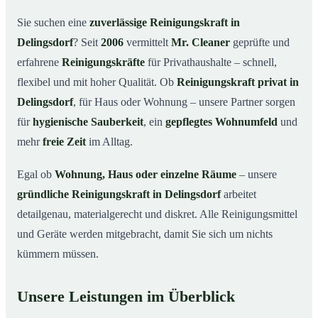
Warum eine Reinigungskraft von Mr. Cleaner?
03
Sie suchen eine
zuverlässige Reinigungskraft in
So läuft die Buchung einer Reinigungskraft ab
04
Delingsdorf
? Seit
2006
vermittelt
Mr. Cleaner
geprüfte und
Typische Anlässe für eine Reinigungskraft
05
erfahrene
Reinigungskräfte
für Privathaushalte – schnell,
Reinigungskraft in Delingsdorf & Umgebung
06
flexibel und mit hoher Qualität. Ob
Reinigungskraft privat in
Jetzt Reinigungskraft buchen
07
Delingsdorf
, für Haus oder Wohnung – unsere Partner sorgen
für
hygienische Sauberkeit
, ein
gepflegtes Wohnumfeld
und
So einfach buchen Sie eine Reinigungskraft in
08
Delingsdorf
mehr
freie Zeit
im Alltag.
Egal ob
Wohnung, Haus oder einzelne Räume
– unsere
gründliche Reinigungskraft in Delingsdorf
arbeitet
detailgenau, materialgerecht und diskret. Alle Reinigungsmittel
und Geräte werden mitgebracht, damit Sie sich um nichts
kümmern müssen.
Unsere Leistungen im Überblick