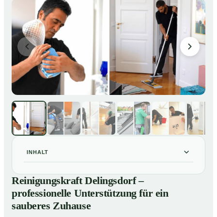
INHALT
Reinigungskraft Delingsdorf – professionelle
01
Reinigungskraft Delingsdorf –
Unterstützung für ein sauberes Zuhause
professionelle Unterstützung für ein
Unsere Leistungen im Überblick
02
sauberes Zuhause