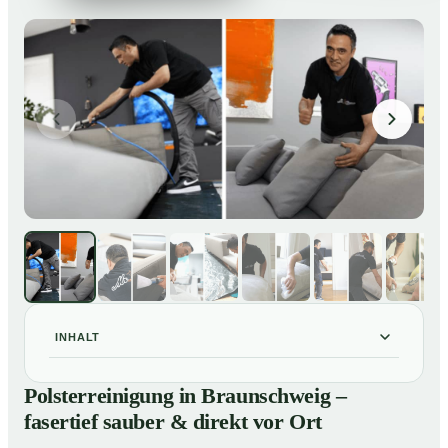
INHALT
Polsterreinigung in Braunschweig – fasertief sauber &
01
Polsterreinigung in Braunschweig –
direkt vor Ort
fasertief sauber & direkt vor Ort
Unsere Leistungen im Überblick
02