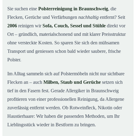
So arbeiten wir
03
Sie suchen eine
Polsterreinigung in Braunschweig
, die
Flecken, Gerüche und Verfärbungen
nachhaltig
entfernt? Seit
Warum Mr. Cleaner in Braunschweig?
04
2006
reinigen wir
Sofa, Couch, Sessel und Stühle
direkt vor
Polsterreinigung in Braunschweig und Umgebung
05
Ort – gründlich, materialschonend und mit klarer Preisstruktur
Preise & Angebot
06
ohne versteckte Kosten. So sparen Sie sich den mühsamen
Verwandte Leistungen (für mehr Sauberkeit im
07
Transport und geniessen schon bald wieder saubere, frische
Verbund)
Polster.
Jetzt kostenloses Angebot einholen
08
Im Alltag sammeln sich auf Polstermöbeln nicht nur sichtbare
So läuft eine professionelle Polsterreinigung in
09
Braunschweig ab
Flecken an – auch
Milben, Staub und Gerüche
setzen sich
tief in den Fasern fest. Gerade Allergiker in Braunschweig
profitieren von einer professionellen Reinigung, da Allergene
zuverlässig entfernt werden. Ob Rotweinfleck, Nikotin oder
Haustierhaare: Wir haben die passenden Methoden, um Ihr
Lieblingsstück wieder in Bestform zu bringen.