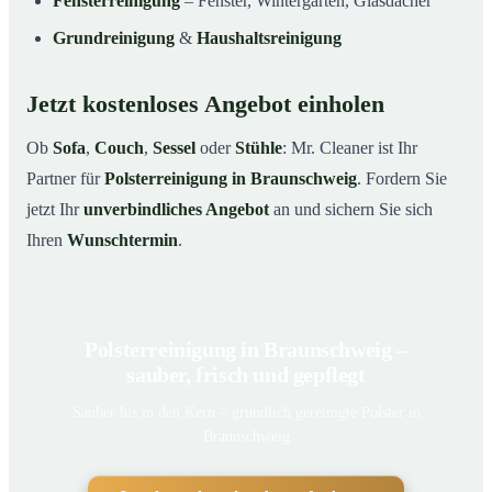
Fensterreinigung
– Fenster, Wintergarten, Glasdächer
Grundreinigung
&
Haushaltsreinigung
Jetzt kostenloses Angebot einholen
Ob
Sofa
,
Couch
,
Sessel
oder
Stühle
: Mr. Cleaner ist Ihr
Partner für
Polsterreinigung in Braunschweig
. Fordern Sie
jetzt Ihr
unverbindliches Angebot
an und sichern Sie sich
Ihren
Wunschtermin
.
Polsterreinigung in Braunschweig –
sauber, frisch und gepflegt
Sauber bis in den Kern – gründlich gereinigte Polster in
Braunschweig