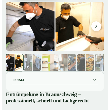
INHALT
Entrümpelung in Braunschweig – professionell, schnell
01
Entrümpelung in Braunschweig –
und fachgerecht
professionell, schnell und fachgerecht
Unsere Leistungen im Überblick
02