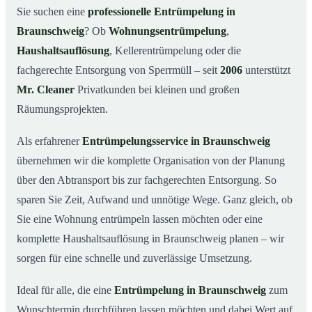
Was kostet eine Entrümpelung in Braunschweig?
03
Sie suchen eine
professionelle Entrümpelung in
Braunschweig
? Ob
Wohnungsentrümpelung
,
Warum Mr. Cleaner in Braunschweig?
04
Haushaltsauflösung
, Kellerentrümpelung oder die
Typische Anlässe für eine Entrümpelung
05
fachgerechte Entsorgung von Sperrmüll – seit
2006
unterstützt
Entrümpelung in Braunschweig & Umgebung
06
Mr. Cleaner
Privatkunden bei kleinen und großen
Jetzt Angebot einholen
07
Räumungsprojekten.
Entrümpelung in Braunschweig – so arbeiten unsere
08
Profis
Als erfahrener
Entrümpelungsservice in Braunschweig
übernehmen wir die komplette Organisation von der Planung
über den Abtransport bis zur fachgerechten Entsorgung. So
sparen Sie Zeit, Aufwand und unnötige Wege. Ganz gleich, ob
Sie eine Wohnung entrümpeln lassen möchten oder eine
komplette Haushaltsauflösung in Braunschweig planen – wir
sorgen für eine schnelle und zuverlässige Umsetzung.
Ideal für alle, die eine
Entrümpelung in Braunschweig
zum
Wunschtermin durchführen lassen möchten und dabei Wert auf