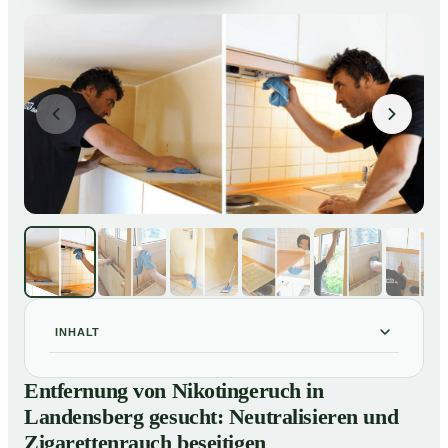
INHALT
Entfernung von Nikotingeruch in Landensberg gesucht:
01
Entfernung von Nikotingeruch in
Neutralisieren und Zigarettenrauch beseitigen
Landensberg gesucht: Neutralisieren und
So entfernen wir Nikotingeruch in Landensberg
02
Zigarettenrauch beseitigen