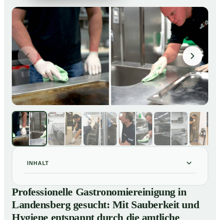
INHALT
Professionelle Gastronomiereinigung in Landensberg
01
Professionelle Gastronomiereinigung in
gesucht: Mit Sauberkeit und Hygiene entspannt durch
Landensberg gesucht: Mit Sauberkeit und
die amtliche Kontrolle
Hygiene entspannt durch die amtliche