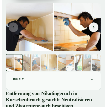
INHALT
Entfernung von Nikotingeruch in Korschenbroich
01
Entfernung von Nikotingeruch in
gesucht: Neutralisieren und Zigarettenrauch beseitigen
Korschenbroich gesucht: Neutralisieren
So entfernen wir Nikotingeruch in Korschenbroich
02
und Zigarettenrauch beseitigen