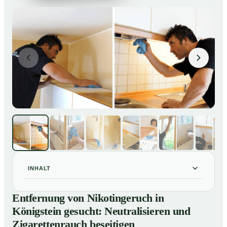
INHALT
Entfernung von Nikotingeruch in Königstein gesucht:
01
Entfernung von Nikotingeruch in
Neutralisieren und Zigarettenrauch beseitigen
Königstein gesucht: Neutralisieren und
So entfernen wir Nikotingeruch in Königstein
02
Zigarettenrauch beseitigen