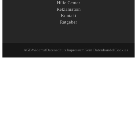
Hilfe Center
Reklamation
Kontakt
Ratgeber
AGB
Widerruf
Datenschutz
Impressum
Kein Datenhandel
Cookies