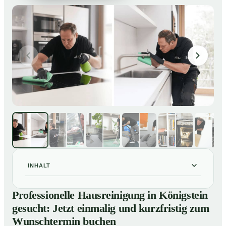
INHALT
Professionelle Hausreinigung in Königstein gesucht:
01
Professionelle Hausreinigung in Königstein
Jetzt einmalig und kurzfristig zum Wunschtermin
gesucht: Jetzt einmalig und kurzfristig zum
buchen
Wunschtermin buchen
So läuft eine professionelle Hausreinigung in