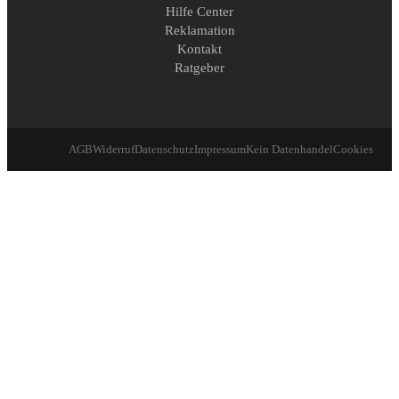
Hilfe Center
Reklamation
Kontakt
Ratgeber
AGB
Widerruf
Datenschutz
Impressum
Kein Datenhandel
Cookies