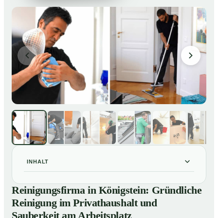
INHALT
Reinigungsfirma in Königstein: Gründliche Reinigung
01
Reinigungsfirma in Königstein: Gründliche
im Privathaushalt und Sauberkeit am Arbeitsplatz
Reinigung im Privathaushalt und
So arbeitet eine Reinigungsfirma in Königstein
02
Sauberkeit am Arbeitsplatz