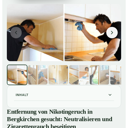
INHALT
Entfernung von Nikotingeruch in Bergkirchen gesucht:
01
Entfernung von Nikotingeruch in
Neutralisieren und Zigarettenrauch beseitigen
Bergkirchen gesucht: Neutralisieren und
So entfernen wir Nikotingeruch in Bergkirchen
02
Zigarettenrauch beseitigen