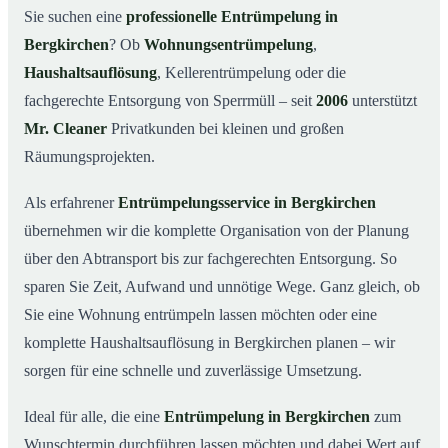
Was kostet eine Entrümpelung in Bergkirchen?
03
Sie suchen eine
professionelle Entrümpelung in
Bergkirchen
? Ob
Wohnungsentrümpelung
,
Warum Mr. Cleaner in Bergkirchen?
04
Haushaltsauflösung
, Kellerentrümpelung oder die
Typische Anlässe für eine Entrümpelung
05
fachgerechte Entsorgung von Sperrmüll – seit
2006
unterstützt
Entrümpelung in Bergkirchen & Umgebung
06
Mr. Cleaner
Privatkunden bei kleinen und großen
Jetzt Angebot einholen
07
Räumungsprojekten.
Entrümpelung in Bergkirchen – so arbeiten unsere
08
Profis
Als erfahrener
Entrümpelungsservice in Bergkirchen
übernehmen wir die komplette Organisation von der Planung
über den Abtransport bis zur fachgerechten Entsorgung. So
sparen Sie Zeit, Aufwand und unnötige Wege. Ganz gleich, ob
Sie eine Wohnung entrümpeln lassen möchten oder eine
komplette Haushaltsauflösung in Bergkirchen planen – wir
sorgen für eine schnelle und zuverlässige Umsetzung.
Ideal für alle, die eine
Entrümpelung in Bergkirchen
zum
Wunschtermin durchführen lassen möchten und dabei Wert auf