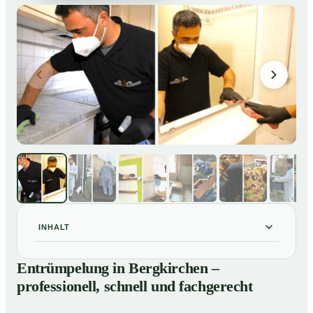
INHALT
Entrümpelung in Bergkirchen – professionell, schnell
01
Entrümpelung in Bergkirchen –
und fachgerecht
professionell, schnell und fachgerecht
Unsere Leistungen im Überblick
02