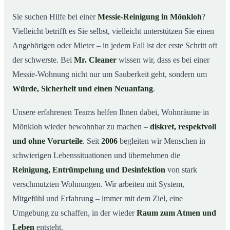
wichtig ist
Sie suchen Hilfe bei einer
Messie-Reinigung in Mönkloh
?
Wie wir in Mönkloh helfen
03
Vielleicht betrifft es Sie selbst, vielleicht unterstützen Sie einen
Ablauf einer Messie-Reinigung
04
Angehörigen oder Mieter – in jedem Fall ist der erste Schritt oft
Ihre Vorteile mit Mr. Cleaner in Mönkloh
der schwerste. Bei
Mr. Cleaner
wissen wir, dass es bei einer
05
Messie-Wohnung nicht nur um Sauberkeit geht, sondern um
Messie-Hilfe in Mönkloh & Umgebung
06
Würde, Sicherheit und einen Neuanfang
.
Jetzt kostenlose Beratung zur Messie-Reinigung in
07
Mönkloh
Unsere erfahrenen Teams helfen Ihnen dabei, Wohnräume in
So reinigen unsere Profis eine Messie Wohnung in
08
Mönkloh wieder bewohnbar zu machen –
diskret, respektvoll
Mönkloh
und ohne Vorurteile
. Seit
2006
begleiten wir Menschen in
schwierigen Lebenssituationen und übernehmen die
Reinigung, Entrümpelung und Desinfektion
von stark
verschmutzten Wohnungen. Wir arbeiten mit System,
Mitgefühl und Erfahrung – immer mit dem Ziel, eine
Umgebung zu schaffen, in der wieder
Raum zum Atmen und
Leben
entsteht.