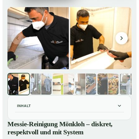
INHALT
Messie-Reinigung Mönkloh – diskret, respektvoll und
01
Messie-Reinigung Mönkloh – diskret,
mit System
respektvoll und mit System
Warum professionelle Hilfe bei einer Messie-Wohnung
02